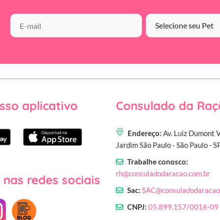
sso aplicativo
Consulado da Raç
Endereço:
Av. Luiz Dumont V
Jardim São Paulo - São Paulo - 
Trabalhe conosco:
rh@consuladodaracao.com.br
 nas redes sociais
Sac:
SAC@consuladodaracao
CNPJ:
05.899.157/0016-09