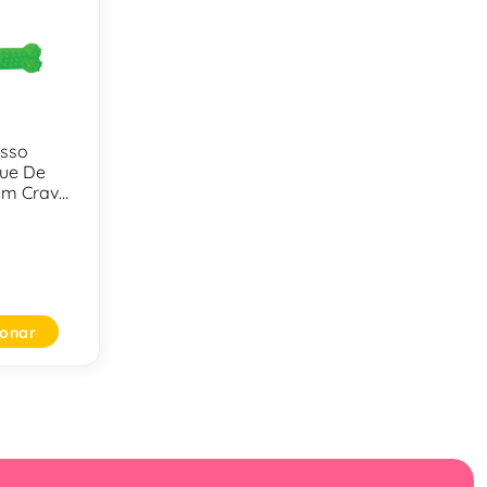
Osso
ue De
om Cravo
ionar