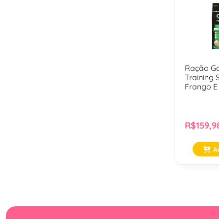
Ração Go
Training 
Frango E
Cães Adul
R$159,9
Ad