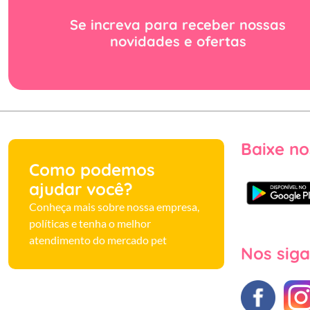
Se increva para receber nossas
novidades e ofertas
Baixe no
Como podemos
ajudar você?
Conheça mais sobre nossa empresa,
políticas e tenha o melhor
atendimento do mercado pet
Nos siga