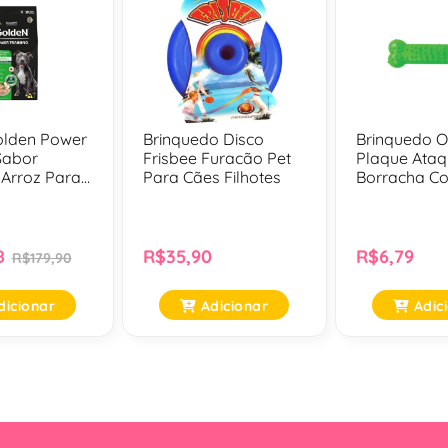
lden Power
Brinquedo Disco
Brinquedo 
Sabor
Frisbee Furacão Pet
Plaque Ataq
 Arroz Para
Para Cães Filhotes
Borracha C
tos - 15Kg
No. 01
8
R$35,90
R$6,79
R$179,90
icionar
Adicionar
Adic