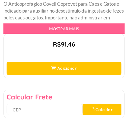
O Anticoprofagico Coveli Coprovet para Caes e Gatos e
indicado para auxiliar no desestimulo da ingestao de fezes
pelos caes ou gatos. Importante nao administrar em
filhotes com menos de oito semanas ou durante a gestacao
MOSTRAR MAIS
e lactacao. Coprovet deixa as fezes nao palataveis, por
isso e necessario nao remove-las imediatamente, para que
R$91,46
o cao ou gato tente novamente ingeri-las e neste caso seja
desagradavel para ele, facilitando a reeducacao.br
Oferecer antes de cada refeicaobr Nao apresenta efeitos
colateraisbr Age na causa digestiva e/ou
Adicionar
comportamentalbr Unico no mercado contra coprofagia
ato de comer fezesbr Administrar simultaneamente em
todos os animais caes e gatos que convivem com o animal
que apresenta coprofagiabr Pode ser ministrado por
Calcular Frete
tempo indeterminado em animais que apresentam com
frequencia deficiencia de ma absorcao de proteina ou
Calcular
desvio comportamental.br