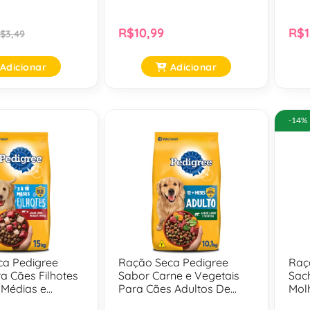
Gran
R$10,99
R$1
$3,49
Adicionar
Adicionar
-14%
ca Pedigree
Ração Seca Pedigree
Raç
ra Cães Filhotes
Sabor Carne e Vegetais
Sac
 Médias e
Para Cães Adultos De
Mol
 15 Kg
Raças Médias e Grandes -
- 10