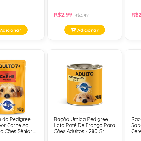
Gr
R$2,99
R$2
R$3,49
Adicionar
Adicionar
ida Pedigree
Ração Úmida Pedigree
Raç
or Carne Ao
Lata Patê De Frango Para
Sab
a Cães Sênior 7
Cães Adultos - 280 Gr
Cer
00 Gr
De 