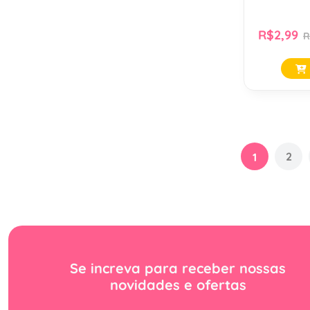
R$2,99
R
2
1
Se increva para receber nossas
novidades e ofertas