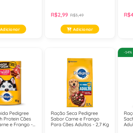
R$2,99
R$4
R$3,49
Adicionar
Adicionar
-14%
ida Pedigree
Ração Seca Pedigree
Raç
h Protein Cães
Sabor Carne e Frango
Sac
arne e Frango -
Para Cães Adultos - 2,7 Kg
Adul
85 