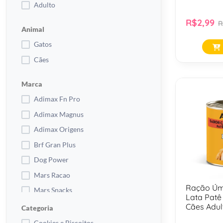
Adulto
R$2,99
R
Animal
Gatos
Cães
Marca
Adimax Fn Pro
Adimax Magnus
Adimax Origens
Brf Gran Plus
Dog Power
Mars Racao
Ração Úm
Mars Snacks
Lata Patê
Mars Umidos
Cães Adul
Categoria
Pet Food