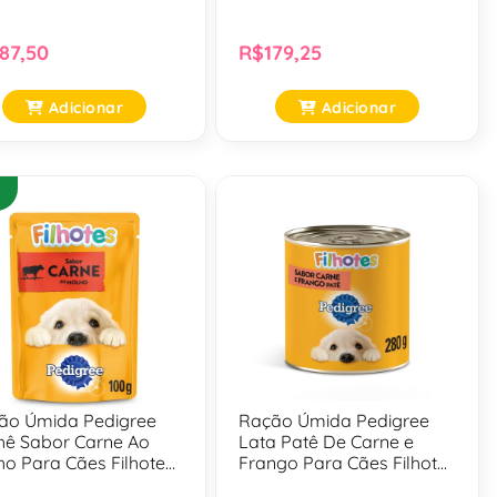
des - 10,1 Kg
15 Kg
87,50
R$179,25
Adicionar
Adicionar
ão Úmida Pedigree
Ração Úmida Pedigree
hê Sabor Carne Ao
Lata Patê De Carne e
ho Para Cães Filhotes
Frango Para Cães Filhotes
0 Gr
- 280 Gr