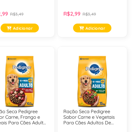
Gr
,99
R$2,99
R$3,49
R$3,49
Adicionar
Adicionar
ão Seca Pedigree
Ração Seca Pedigree
or Carne, Frango e
Sabor Carne e Vegetais
eais Para Cães Adultos
Para Cães Adultos De
Raças Médias e
Raças Médias e Grandes -