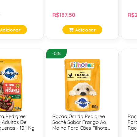
10,1 Kg
0
R$187,50
R$2
Adicionar
Adicionar
-14%
ca Pedigree
Ração Úmida Pedigree
Raç
 Adultos De
Sachê Sabor Frango Ao
Par
uenas - 10,1 Kg
Molho Para Cães Filhotes
Raç
- 100 Gr