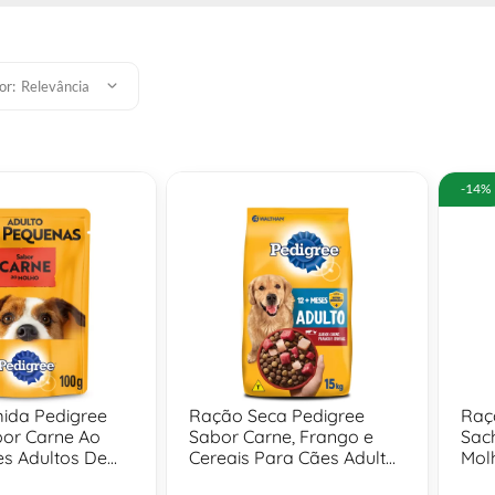
or:
Relevância
-14%
ida Pedigree
Ração Seca Pedigree
Raç
or Carne Ao
Sabor Carne, Frango e
Sac
s Adultos De
Cereais Para Cães Adultos
Mol
uenas - 100 Gr
De Raças Médias e
- 10