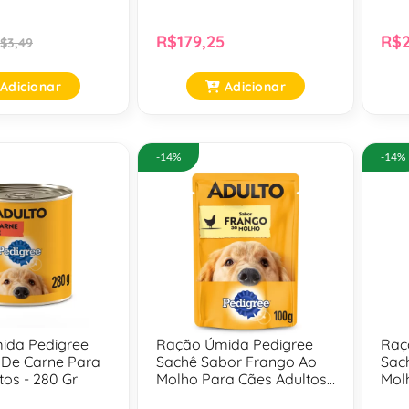
Grandes - 15 Kg
R$179,25
R$2
$3,49
Adicionar
Adicionar
-14%
-14%
ida Pedigree
Ração Úmida Pedigree
Raç
 De Carne Para
Sachê Sabor Frango Ao
Sac
tos - 280 Gr
Molho Para Cães Adultos
Mol
- 100 Gr
De 