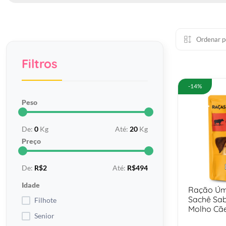
Ordenar p
Filtros
-14%
Peso
De:
0
Kg
Até:
20
Kg
Preço
De:
R$2
Até:
R$494
Idade
Ração Úm
Sachê Sab
Filhote
Molho Cãe
Senior
Raças Peq