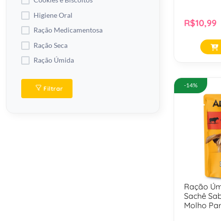
Cookies e Biscoitos
Premier Golden
Higiene Oral
R$10,99
Premier Racao
Ração Medicamentosa
Premier Umidos
Ração Seca
Premier Vet
Ração Úmida
Royal Club
-14%
Royal Racao
Filtrar
Royal Vet
Special Dog Racao
Supra
Ração Úm
Sachê Sab
Molho Par
+ Anos - 1