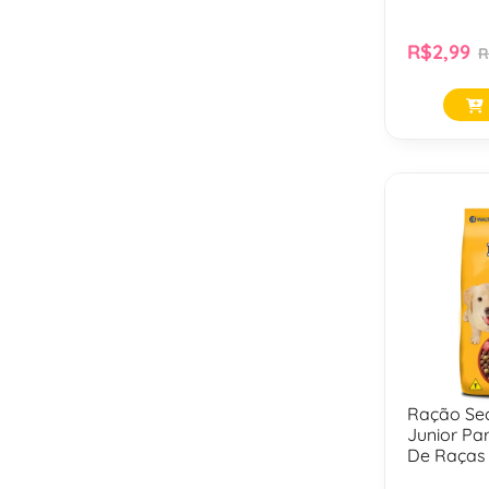
R$2,99
R
Ração Se
Junior Pa
De Raças
Grandes -