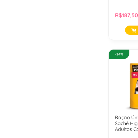
R$187,50
-14%
Ração Úm
Sachê Hig
Adultos C
85 Gr