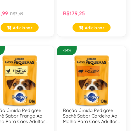
,99
R$179,25
R$3,49
Adicionar
Adicionar
-14%
ão Úmida Pedigree
Ração Úmida Pedigree
hê Sabor Frango Ao
Sachê Sabor Cordeiro Ao
ho Para Cães Adultos
Molho Para Cães Adultos
Raças Pequenas - 100
De Raças Pequenas - 100