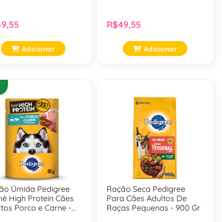
2,7 Kg
9,55
R$49,55
Adicionar
Adicionar
ão Úmida Pedigree
Ração Seca Pedigree
hê High Protein Cães
Para Cães Adultos De
tos Porco e Carne -
Raças Pequenas - 900 Gr
Gr