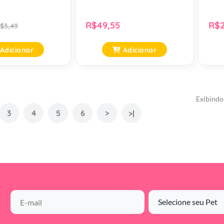
R$49,55
R$2
$3,49
Adicionar
Adicionar
Exibindo 
3
4
5
6
>
>|