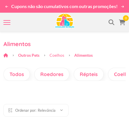
em compras
Cupons não são cumulativos com outras pr
0
Alimentos
Outros Pets
Coelhos
Alimentos
Todos
Roedores
Répteis
Coelh
Ordenar por:
Relevância