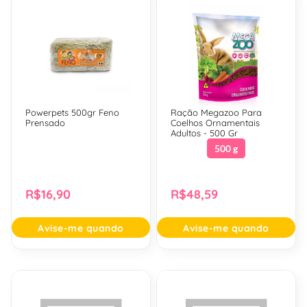
Powerpets 500gr Feno
Ração Megazoo Para
Prensado
Coelhos Ornamentais
Adultos - 500 Gr
500 g
R$16,90
R$48,59
Avise-me quando
Avise-me quando
Chegar
Chegar