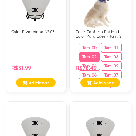
Colar Elizabetano Nº 07
Colar Conforto Pet Med
Color Para Cães - Tam. 2
Tam. 00
Tam. 01
Tam. 02
Tam. 03
Tam. 04
Tam. 05
R$31,99
R$78,49
Tam. 06
Tam. 07
Adicionar
Adicionar
Tam. 08