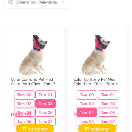
Ordenar por:
Relevância
Colar Conforto Pet Med
Colar Conforto Pet Med
Color Para Cães - Tam. 3
Color Para Cães - Tam. 4
Tam. 00
Tam. 01
Tam. 00
Tam. 01
Tam. 02
Tam. 03
Tam. 02
Tam. 03
Tam. 04
Tam. 05
Tam. 04
Tam. 05
R$92,99
R$104,69
Tam. 06
Tam. 07
Tam. 06
Tam. 07
Adicionar
Adicionar
Tam. 08
Tam. 08