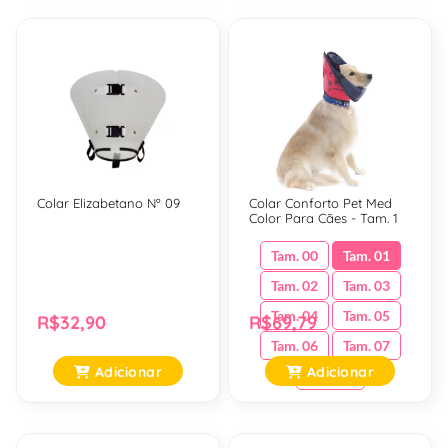
Colar Elizabetano Nº 09
Colar Conforto Pet Med
Color Para Cães - Tam. 1
Tam. 00
Tam. 01
Tam. 02
Tam. 03
Tam. 04
Tam. 05
R$32,90
R$69,79
Tam. 06
Tam. 07
Adicionar
Adicionar
Tam. 08