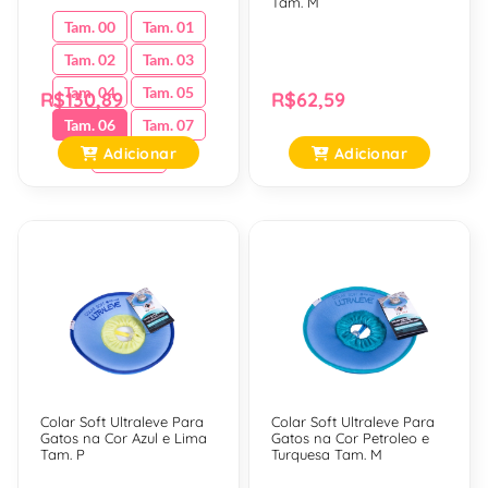
Tam. M
Tam. 00
Tam. 01
Tam. 02
Tam. 03
Tam. 04
Tam. 05
R$130,89
R$62,59
Tam. 06
Tam. 07
Adicionar
Adicionar
Tam. 08
Colar Soft Ultraleve Para
Colar Soft Ultraleve Para
Gatos na Cor Azul e Lima
Gatos na Cor Petroleo e
Tam. P
Turquesa Tam. M