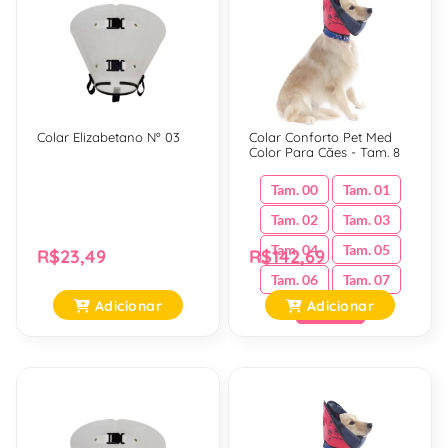
Colar Elizabetano Nº 03
Colar Conforto Pet Med
Color Para Cães - Tam. 8
Tam. 00
Tam. 01
Tam. 02
Tam. 03
Tam. 04
Tam. 05
R$23,49
R$142,69
Tam. 06
Tam. 07
Adicionar
Adicionar
Tam. 08