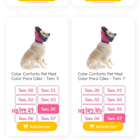
Colar Conforto Pet Med
Colar Conforto Pet Med
Color Para Cães - Tam. 5
Color Para Cães - Tam. 7
Tam. 00
Tam. 01
Tam. 00
Tam. 01
Tam. 02
Tam. 03
Tam. 02
Tam. 03
Tam. 04
Tam. 05
Tam. 04
Tam. 05
R$113,47
R$142,49
Tam. 06
Tam. 07
Tam. 06
Tam. 07
Adicionar
Adicionar
Tam. 08
Tam. 08