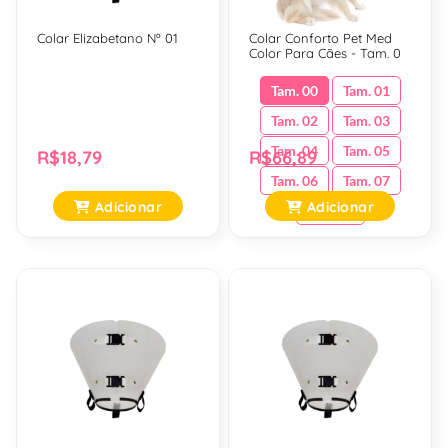
Colar Elizabetano Nº 01
Colar Conforto Pet Med
Color Para Cães - Tam. 0
Tam. 00
Tam. 01
Tam. 02
Tam. 03
Tam. 04
Tam. 05
R$18,79
R$66,89
Tam. 06
Tam. 07
Adicionar
Adicionar
Tam. 08