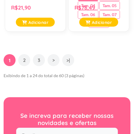
Tam. 04
Tam. 05
R$21,90
R$78,49
Tam. 06
Tam. 07
Adicionar
Adicionar
Tam. 08
2
3
>
1
>|
Exibindo de 1 a 24 do total de 60 (3 páginas)
Se increva para receber nossas
novidades e ofertas