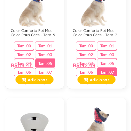
Colar Conforto Pet Med
Colar Conforto Pet Med
Color Para Cães - Tam. 5
Color Para Cães - Tam. 7
Tam. 00
Tam. 01
Tam. 00
Tam. 01
Tam. 02
Tam. 03
Tam. 02
Tam. 03
Tam. 04
Tam. 05
Tam. 04
Tam. 05
R$113,47
R$142,49
Tam. 06
Tam. 07
Tam. 06
Tam. 07
Adicionar
Adicionar
Tam. 08
Tam. 08