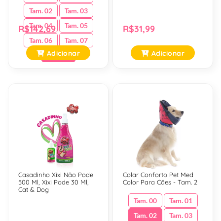
Tam. 02
Tam. 03
Tam. 04
Tam. 05
R$142,69
R$31,99
Tam. 06
Tam. 07
Adicionar
Adicionar
Tam. 08
Casadinho Xixi Não Pode
Colar Conforto Pet Med
500 Ml, Xixi Pode 30 Ml,
Color Para Cães - Tam. 2
Cat & Dog
Tam. 00
Tam. 01
Tam. 02
Tam. 03