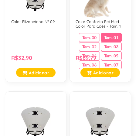
Colar Elizabetano Nº 09
Colar Conforto Pet Med
Color Para Cães - Tam. 1
Tam. 00
Tam. 01
Tam. 02
Tam. 03
Tam. 04
Tam. 05
R$32,90
R$69,79
Tam. 06
Tam. 07
Adicionar
Adicionar
Tam. 08