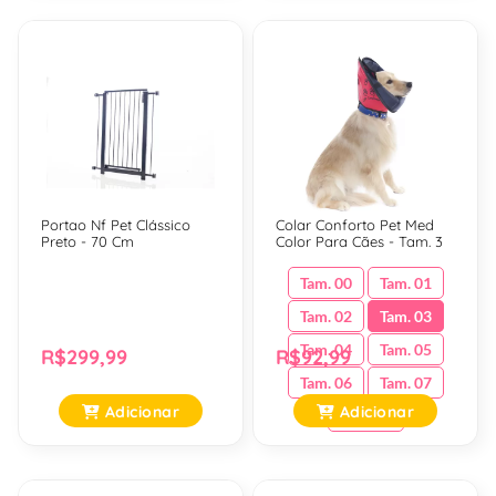
Portao Nf Pet Clássico
Colar Conforto Pet Med
Preto - 70 Cm
Color Para Cães - Tam. 3
Tam. 00
Tam. 01
Tam. 02
Tam. 03
Tam. 04
Tam. 05
R$299,99
R$92,99
Tam. 06
Tam. 07
Adicionar
Adicionar
Tam. 08