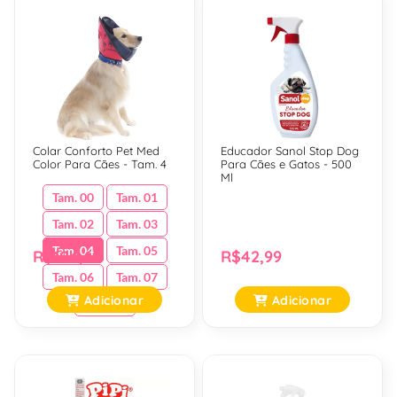
Colar Conforto Pet Med
Educador Sanol Stop Dog
Color Para Cães - Tam. 4
Para Cães e Gatos - 500
Ml
Tam. 00
Tam. 01
Tam. 02
Tam. 03
Tam. 04
Tam. 05
R$104,69
R$42,99
Tam. 06
Tam. 07
Adicionar
Adicionar
Tam. 08