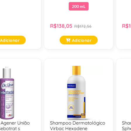
200 mL
R$138,05
R$1
R$172,56
Adicionar
Adicionar
Agener União
Shampoo Dermatológico
Sha
Sebotrat s
Virbac Hexadene
Sphe