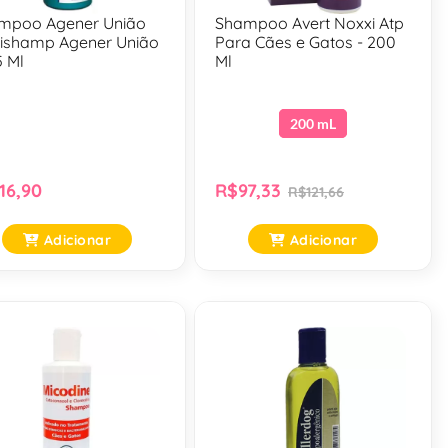
mpoo Agener União
Shampoo Avert Noxxi Atp
tishamp Agener União
Para Cães e Gatos - 200
5 Ml
Ml
200 mL
16,90
R$97,33
R$121,66
Adicionar
Adicionar