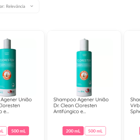
or:
Relevância
Agener União
Shampoo Agener União
Sha
Cloresten
Dr. Clean Cloresten
Vir
o e
Antifúngico e
Sphe
riano Para Cães
Antibacteriano Para Cães
Gato
 500 Ml
e Gatos - 200 Ml
mL
500 mL
200 mL
500 mL