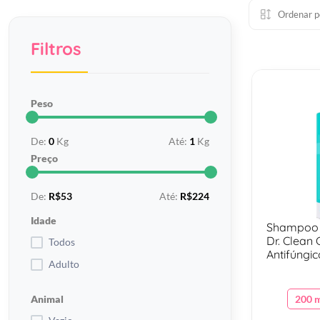
Ordenar p
Filtros
Peso
De:
0
Kg
Até:
1
Kg
Preço
De:
R$53
Até:
R$224
Idade
Shampoo 
Dr. Clean 
Todos
Antifúngic
Adulto
Antibacte
e Gatos -
Animal
200 