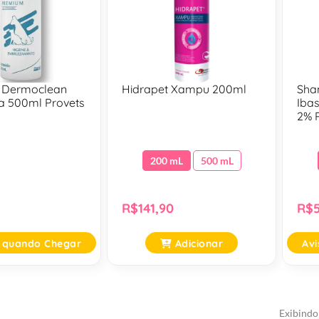
 Dermoclean
Hidrapet Xampu 200ml
Sha
na 500ml Provets
Iba
2% 
100
200 mL
500 mL
R$141,90
R$5
 quando Chegar
Adicionar
Av
Exibindo 