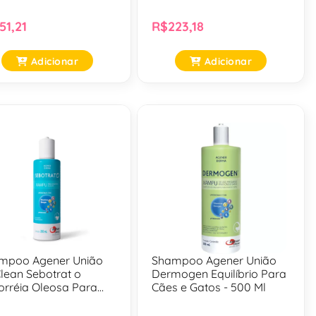
51,21
R$223,18
Adicionar
Adicionar
mpoo Agener União
Shampoo Agener União
lean Sebotrat o
Dermogen Equilíbrio Para
orréia Oleosa Para
Cães e Gatos - 500 Ml
s - 200 Ml