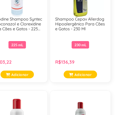
odine Shampoo Syntec
Shampoo Cepav Allerdog
conazol e Clorexidine
Hipoalergênico Para Cães
a Cães e Gatos - 225
e Gatos - 230 Ml
225 mL
230 mL
03,22
R$136,39
Adicionar
Adicionar