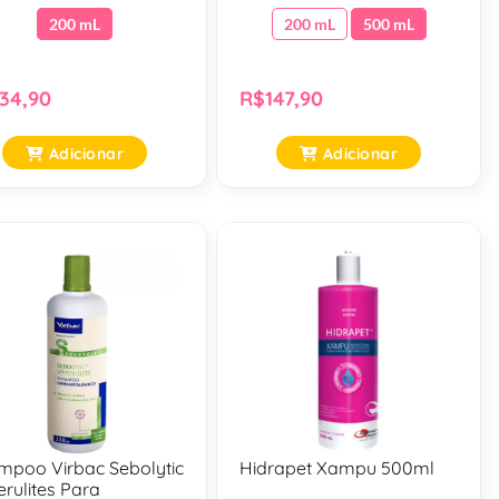
200 mL
200 mL
500 mL
34,90
R$147,90
Adicionar
Adicionar
mpoo Virbac Sebolytic
Hidrapet Xampu 500ml
rulites Para