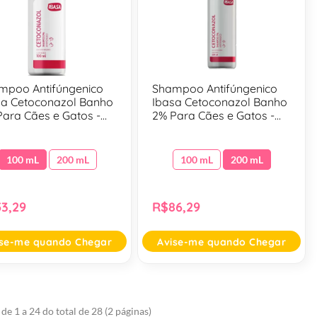
mpoo Antifúngenico
Shampoo Antifúngenico
sa Cetoconazol Banho
Ibasa Cetoconazol Banho
Para Cães e Gatos -
2% Para Cães e Gatos -
 Ml
200 Ml
100 mL
200 mL
100 mL
200 mL
3,29
R$86,29
ise-me quando Chegar
Avise-me quando Chegar
de 1 a 24 do total de 28 (2 páginas)