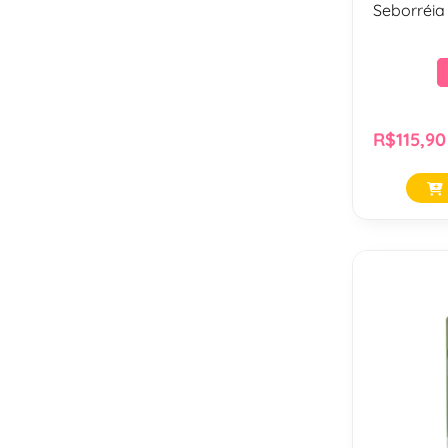
Seborréia
e Gatos -
R$115,90