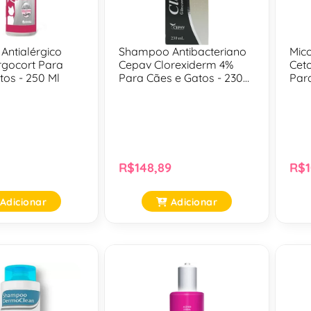
ntialérgico
Shampoo Antibacteriano
Mic
ergocort Para
Cepav Clorexiderm 4%
Ceto
tos - 250 Ml
Para Cães e Gatos - 230
Par
Ml
Ml
R$148,89
R$1
Adicionar
Adicionar