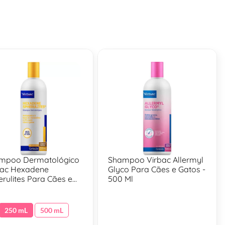
mpoo Dermatológico
Shampoo Virbac Allermyl
bac Hexadene
Glyco Para Cães e Gatos -
rulites Para Cães e
500 Ml
s - 250 Ml
250 mL
500 mL