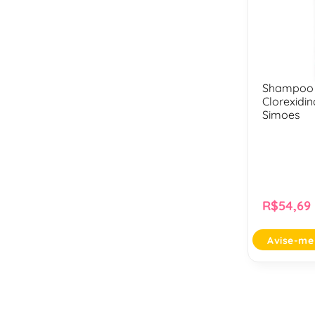
Shampoo
Clorexidi
Simoes
R$54,69
Avise-me