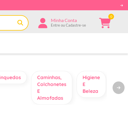
0
Minha Conta
Entre ou Cadastre-se
inquedos
Caminhas,
Higiene
Medi
Colchonetes
E
E B
E
Beleza
Esta
Almofadas