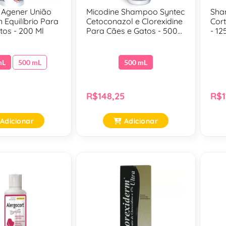
Agener União
Micodine Shampoo Syntec
Sha
Equilíbrio Para
Cetoconazol e Clorexidine
Cor
tos - 200 Ml
Para Cães e Gatos - 500
- 12
Ml
mL
500 mL
500 mL
R$148,25
R$1
Adicionar
Adicionar