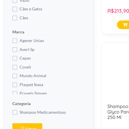
Vazio
Cães e Gatos
R$213,9
Cães
Marca
Agener Uniao
Avert Sp
Cepav
Coveli
Mundo Animal
Playpet Ibasa
Provets Simoes
Syntec
Categoria
Shampoo V
Vansil
Glyco Par
Shampoo Medicamentoso
250 Ml
Virbac
Filtrar