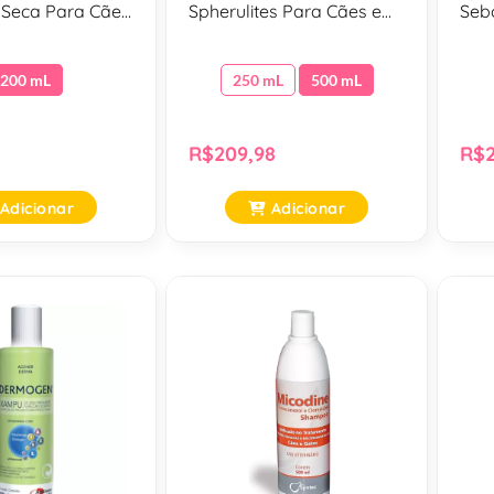
 Seca Para Cães
Spherulites Para Cães e
Sebo
 200 Ml
Gatos - 500 Ml
200 mL
250 mL
500 mL
R$209,98
R$2
Adicionar
Adicionar