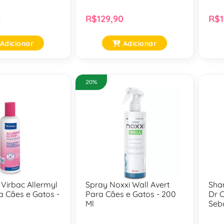
0
R$129,90
R$1
Adicionar
Adicionar
20%
irbac Allermyl
Spray Noxxi Wall Avert
Sha
a Cães e Gatos -
Para Cães e Gatos - 200
Dr C
Ml
Seb
Cãe