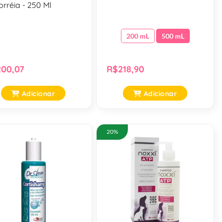
rréia - 250 Ml
200 mL
500 mL
00,07
R$218,90
Adicionar
Adicionar
20%