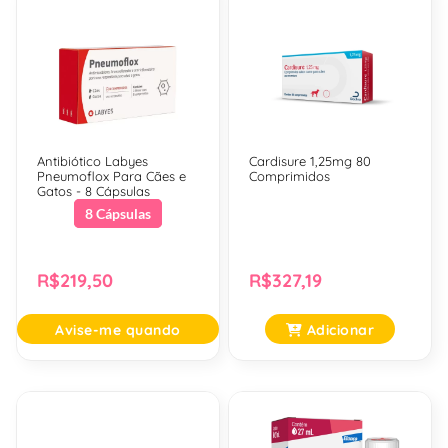
Antibiótico Labyes
Cardisure 1,25mg 80
Pneumoflox Para Cães e
Comprimidos
Gatos - 8 Cápsulas
8 Cápsulas
R$219,50
R$327,19
Avise-me quando
Adicionar
Chegar