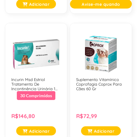
Adicionar
Avise-me quando
Chegar
Incurin Msd Estriol
Suplemento Vitamínico
Tratamento De
Coprofagia Coprox Para
Incontinência Urinária 1
Cães 60 Gr
Mg - 30 Comprimidos
30 Comprimidos
R$146,80
R$72,99
Adicionar
Adicionar