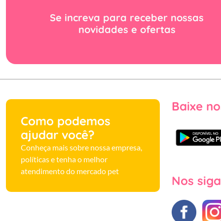
Se increva para receber nossas
novidades e ofertas
Baixe no
Como podemos
ajudar você?
Conheça mais sobre nossa empresa,
políticas e tenha o melhor
atendimento do mercado pet
Nos siga