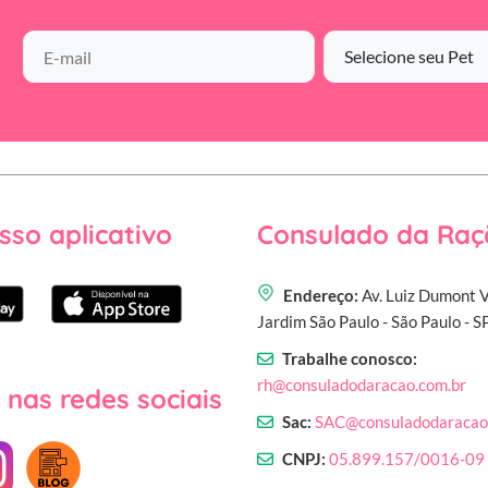
sso aplicativo
Consulado da Raç
Endereço:
Av. Luiz Dumont V
Jardim São Paulo - São Paulo - 
Trabalhe conosco:
rh@consuladodaracao.com.br
 nas redes sociais
Sac:
SAC@consuladodaracao
CNPJ:
05.899.157/0016-09