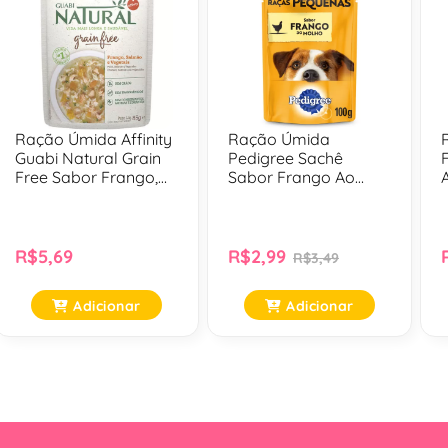
Ração Úmida Affinity
Ração Úmida
Guabi Natural Grain
Pedigree Sachê
Free Sabor Frango,
Sabor Frango Ao
Salmão E Vegetais
Molho Para Cães
Para Gatos
Adultos De Raças
Castrados - 85 Gr
Pequenas - 100 Gr
R$5,69
R$2,99
R$3,49
Adicionar
Adicionar