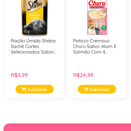
Ração Úmida Sheba
Petisco Cremoso
Sachê Cortes
Churu Sabor Atum E
Selecionados Sabor
Salmão Com 4
Frango Assado Para
Unidades
Gatos Adultos - 85 Gr
R$3,99
R$24,99
Adicionar
Adicionar