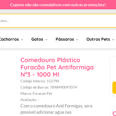
Cupons não são cumulativos com outras promoções!
Cachorros
Gatos
Pássaros
Outros Pets
Comedouro Plástico
Furacão Pet Antiformiga
Nº3 - 1000 Ml
Código Interno: 152790
Código de Barras: 7898490097074
Marca: Furacao Pet
Avaliação: -
Com o comedouro Anti Formigas, sera
possivel adicionar agua nas
C