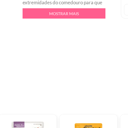
extremidades do comedouro para que
as formigas nao cheguem ate o
MOSTRAR MAIS
alimento, caso contrario, tambem e
possivel adicionar areia nas
extremidades para que o pet nao
movimente o comedouro e acabe
deixando cair o alimento no chao.br
Facil de limparbr Multiuso: racao ou
aguabr Material resistente e com otimo
acabamentobr Mantem as formigas
longe da racao dos seus animais.br