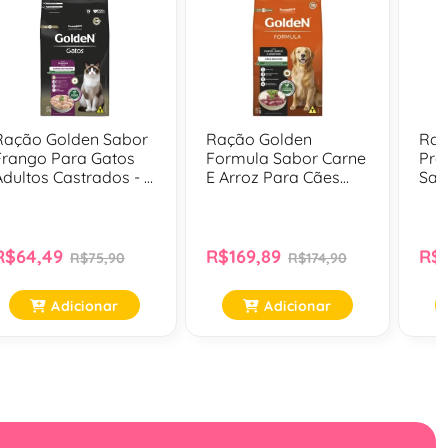
Ração Golden Sabor
Ração Golden
Raç
Frango Para Gatos
Formula Sabor Carne
Pre
Adultos Castrados - 3
E Arroz Para Cães
Sac
Kg
Adultos Medios E
Par
Grandes - 15Kg
Cas
R$64,49
R$169,89
R$7
R$75,90
R$174,90
Adicionar
Adicionar