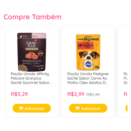
Compre Também
Ração Úmida Affinity
Ração Úmida Pedigree
Rac
Petcare Granplus
Sachê Sabor Carne Ao
Pur
Sachê Gourmet Sabor
Molho Cães Adultos De
Sac
Salmão Para Gatos
Raças Pequenas - 100
Fra
Adultos - 85 Gr
Gr
Adul
R$3,29
R$2,99
R$
R$3,49
Adicionar
Adicionar