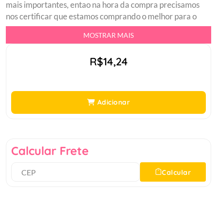
mais importantes, entao na hora da compra precisamos
nos certificar que estamos comprando o melhor para o
nosso pet, nao e mesmobr Alem de existir diversos
MOSTRAR MAIS
formatos e materiais, temos que levar sempre em conta a
qualidade que o produto nos proporciona. O Comedouro
R$14,24
para Caes Pet Flex Vermelho alem de ter um preco
especial, traz a praticidade para os tutores, pois alem de
ser feito com material resistente ele e mais pratico na hora
de higienizar.br Indicado para caesbr Facil de higienizarbr
Adicionar
Feito com material resistente.br
Calcular Frete
Calcular