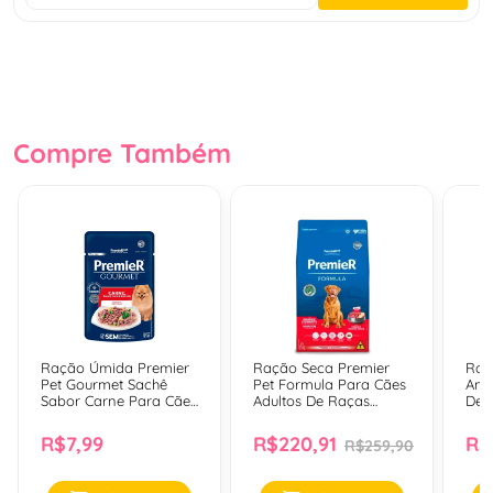
Compre Também
Ração Úmida Premier
Ração Seca Premier
Raç
Pet Gourmet Sachê
Pet Formula Para Cães
Amb
Sabor Carne Para Cães
Adultos De Raças
Der
Adultos - 85 Gr
Grandes E Gigantes
Adu
Sabor Carne - 15 Kg
Peq
R$7,99
R$220,91
R$
R$259,90
Sal