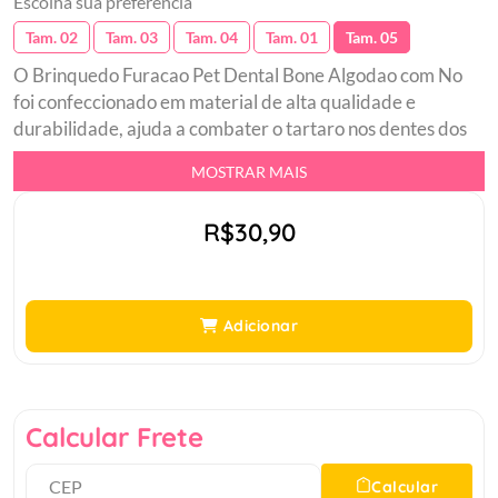
Escolha sua preferência
Tam. 02
Tam. 03
Tam. 04
Tam. 01
Tam. 05
O Brinquedo Furacao Pet Dental Bone Algodao com No
foi confeccionado em material de alta qualidade e
durabilidade, ajuda a combater o tartaro nos dentes dos
caes. Seu pet vai estar sempre ativo de forma saudavel e
MOSTRAR MAIS
divertidabr Resistentebr Perfeito para morderbr Auxilia
no combate ao tartaro.br
R$30,90
Adicionar
Calcular Frete
Calcular